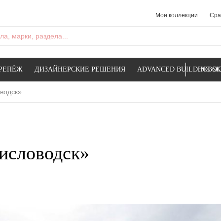
Мои коллекции
Сра
а, марки, раздела...
РЕПЁЖ
ДИЗАЙНЕРСКИЕ РЕШЕНИЯ
ADVANCED BUILDING SK
НОВОС
водск»
исловодск»