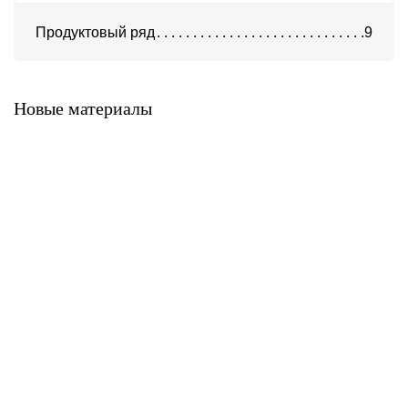
Продуктовый ряд
9
Система А-300
Система KH-100
Новые материалы
Система K-500
Система A-900
Система A-700
Система A-400