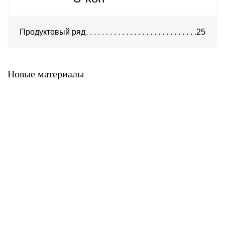
Продуктовый ряд
25
Система ATС-316
Система АТС-325
Новые материалы
Система ATС-414
Система АТС-114
Система АТС-102
Система АТС-104