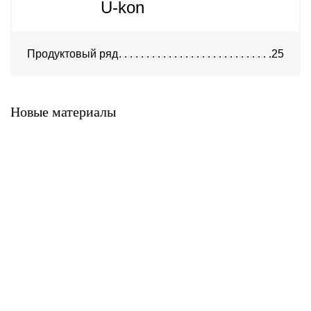
U-kon
Продуктовый ряд
25
Система ATС-316
Система АТС-325
Новые материалы
Система ATС-414
Система АТС-114
Система АТС-102
Система АТС-104