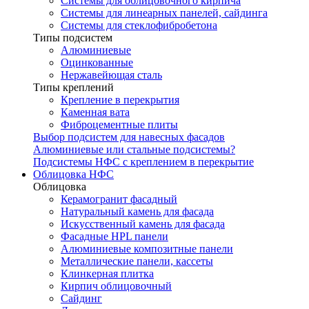
Системы для облицовочного кирпича
Системы для линеарных панелей, сайдинга
Системы для стеклофибробетона
Типы подсистем
Алюминиевые
Оцинкованные
Нержавейющая сталь
Типы креплений
Крепление в перекрытия
Каменная вата
Фиброцементные плиты
Выбор подсистем для навесных фасадов
Алюминиевые или стальные подсистемы?
Подсистемы НФС с креплением в перекрытие
Облицовка НФС
Облицовка
Керамогранит фасадный
Натуральный камень для фасада
Искусственный камень для фасада
Фасадные HPL панели
Алюминиевые композитные панели
Металлические панели, кассеты
Клинкерная плитка
Кирпич облицовочный
Сайдинг