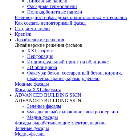
Линеарные панели
Фасадные термопанели
Поликарбонатные панели
Разновидности фасадных облицовочных материалов
Как создать неповторимый фасад
Сэндвич-панели
Крепёж
Дизайнерские решения
Дизайнерские решения фасадов
XXL формат
Перфорация
Индивидуальный принт на облицовке
3D облицовка
Фактура: бетон, состаренный бетон, кирпич,
ржавчены, гранит, мрамор, дерево
Модные фасады
Фасады XXL формата
ADVANCED BUILDING SKIN
ADVANCED BUILDING SKIN
Зеленые фасады
Фасады вырабатывающие электроэнергию
Медиа-фасады
Фасады вырабатывающие электроэнергию
Зеленые фасады
Медиа-фасады