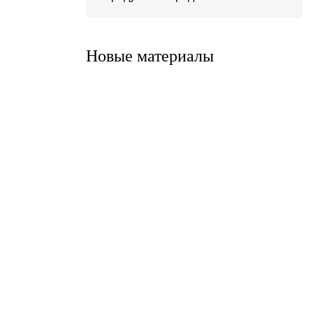
Система ATС-316
Система АТС-325
Новые материалы
Система ATС-414
Система АТС-114
Система АТС-102
Система АТС-104