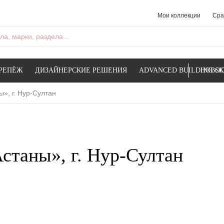
Мои коллекции
Сра
а, марки, раздела...
РЕПЁЖ
ДИЗАЙНЕРСКИЕ РЕШЕНИЯ
ADVANCED BUILDING SK
НОВОС
», г. Нур-Султан
станы», г. Нур-Султан