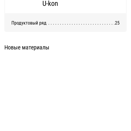
U-kon
Продуктовый ряд
25
Система ATС-316
Система АТС-325
Новые материалы
Система ATС-414
Система АТС-114
Система АТС-102
Система АТС-104