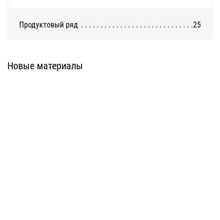
Продуктовый ряд
25
Система ATС-316
Система АТС-325
Новые материалы
Система ATС-414
Система АТС-114
Система АТС-102
Система АТС-104