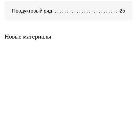
Продуктовый ряд
25
Система ATС-316
Система АТС-325
Новые материалы
Система ATС-414
Система АТС-114
Система АТС-102
Система АТС-104