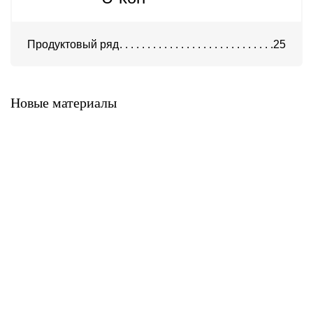
Продуктовый ряд
25
Система ATС-316
Система АТС-325
Новые материалы
Система ATС-414
Система АТС-114
Система АТС-102
Система АТС-104