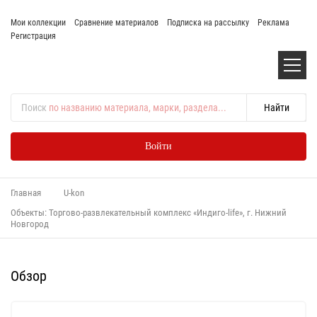
Мои коллекции
Сравнение материалов
Подписка на рассылку
Реклама
Регистрация
Поиск
по названию материала, марки, раздела...
Войти
Главная
U-kon
Объекты: Торгово-развлекательный комплекс «Индиго-life», г. Нижний
Новгород
Обзор