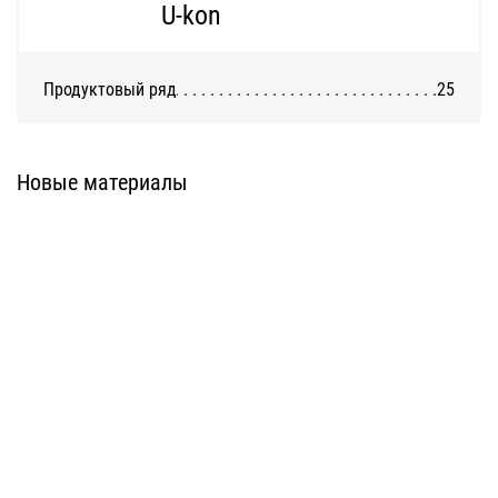
U-kon
Продуктовый ряд
25
Система ATС-316
Система АТС-325
Новые материалы
Система ATС-414
Система АТС-114
Система АТС-102
Система АТС-104