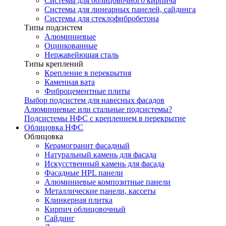
Системы для облицовочного кирпича
Системы для линеарных панелей, сайдинга
Системы для стеклофибробетона
Типы подсистем
Алюминиевые
Оцинкованные
Нержавейющая сталь
Типы креплений
Крепление в перекрытия
Каменная вата
Фиброцементные плиты
Выбор подсистем для навесных фасадов
Алюминиевые или стальные подсистемы?
Подсистемы НФС с креплением в перекрытие
Облицовка НФС
Облицовка
Керамогранит фасадный
Натуральный камень для фасада
Искусственный камень для фасада
Фасадные HPL панели
Алюминиевые композитные панели
Металлические панели, кассеты
Клинкерная плитка
Кирпич облицовочный
Сайдинг