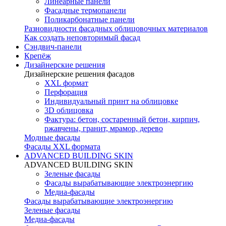
Линеарные панели
Фасадные термопанели
Поликарбонатные панели
Разновидности фасадных облицовочных материалов
Как создать неповторимый фасад
Сэндвич-панели
Крепёж
Дизайнерские решения
Дизайнерские решения фасадов
XXL формат
Перфорация
Индивидуальный принт на облицовке
3D облицовка
Фактура: бетон, состаренный бетон, кирпич,
ржавчены, гранит, мрамор, дерево
Модные фасады
Фасады XXL формата
ADVANCED BUILDING SKIN
ADVANCED BUILDING SKIN
Зеленые фасады
Фасады вырабатывающие электроэнергию
Медиа-фасады
Фасады вырабатывающие электроэнергию
Зеленые фасады
Медиа-фасады