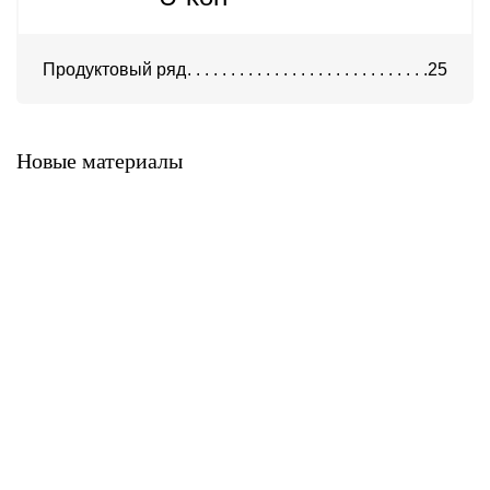
Продуктовый ряд
25
Система ATС-316
Система АТС-325
Новые материалы
Система ATС-414
Система АТС-114
Система АТС-102
Система АТС-104