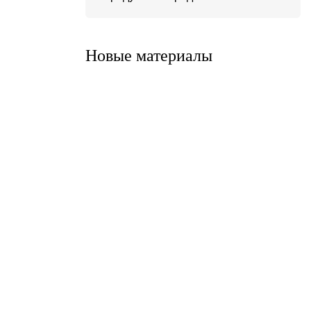
Система ATС-316
Система АТС-325
Новые материалы
Система ATС-414
Система АТС-114
Система АТС-102
Система АТС-104