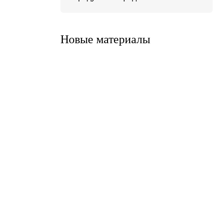
Система ATС-316
Система АТС-325
Новые материалы
Система ATС-414
Система АТС-114
Система АТС-102
Система АТС-104