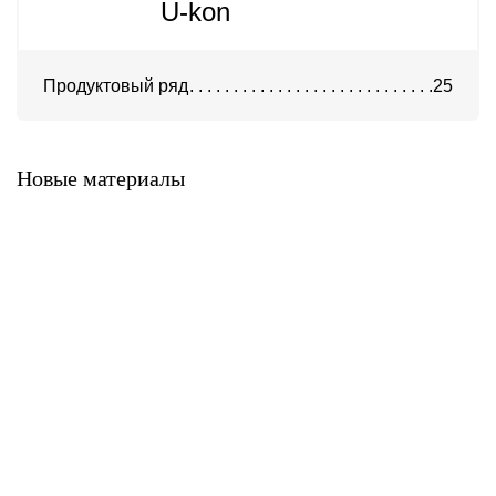
U-kon
Продуктовый ряд
25
Система ATС-316
Система АТС-325
Новые материалы
Система ATС-414
Система АТС-114
Система АТС-102
Система АТС-104