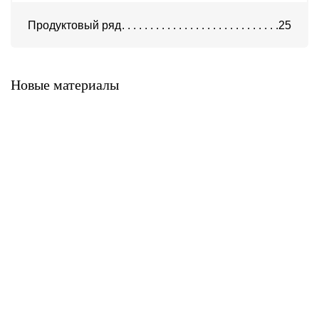
Продуктовый ряд
25
Система ATС-316
Система АТС-325
Новые материалы
Система ATС-414
Система АТС-114
Система АТС-102
Система АТС-104