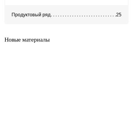
Продуктовый ряд
25
Система ATС-316
Система АТС-325
Новые материалы
Система ATС-414
Система АТС-114
Система АТС-102
Система АТС-104