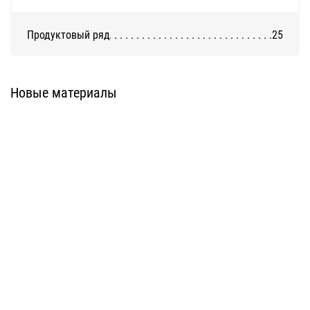
Продуктовый ряд
25
Система ATС-316
Система АТС-325
Новые материалы
Система ATС-414
Система АТС-114
Система АТС-102
Система АТС-104