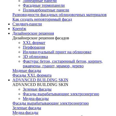
Линеарные панели
Фасадные термопанели
Поликарбонатные панели
Разновидности фасадных облицовочных материалов
Как создать неповторимый фасад
Сэндвич-панели
Крепёж
Дизайнерские решения
Дизайнерские решения фасадов
XXL формат
Перфорация
Индивидуальный принт на облицовке
3D облицовка
Фактура: бетон, состаренный бетон, кирпич,
ржавчены, гранит, мрамор, дерево
Модные фасады
Фасады XXL формата
ADVANCED BUILDING SKIN
ADVANCED BUILDING SKIN
Зеленые фасады
Фасады вырабатывающие электроэнергию
Медиа-фасады
Фасады вырабатывающие электроэнергию
Зеленые фасады
Медиа-фасады