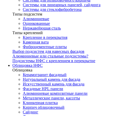
Системы для облицовочного кирпича
Системы для линеарных панелей, сайдинга
Системы для стеклофибробетона
Типы подсистем
Алюминиевые
Оцинкованные
Нержавейющая сталь
Типы креплений
Крепление в перекрытия
Каменная вата
Фиброцементные плиты
Выбор подсистем для навесных фасадов
Алюминиевые или стальные подсистемы?
Подсистемы НФС с креплением в перекрытие
Облицовка НФС
Облицовка
Керамогранит фасадный
Натуральный камень для фасада
Искусственный камень для фасада
Фасадные HPL панели
Алюминиевые композитные панели
Металлические панели, кассеты
Клинкерная плитка
Кирпич облицовочный
Сайдинг