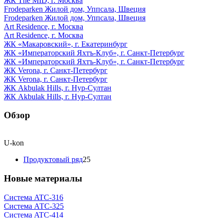
ЖК The MID, г. Москва
Frodeparken Жилой дом, Уппсала, Швеция
Frodeparken Жилой дом, Уппсала, Швеция
Art Residence, г. Москва
Art Residence, г. Москва
ЖК «Макаровский», г. Екатеринбург
ЖК «Императорский Яхтъ-Клуб», г. Санкт-Петербург
ЖК «Императорский Яхтъ-Клуб», г. Санкт-Петербург
ЖК Verona, г. Санкт-Петербург
ЖК Verona, г. Санкт-Петербург
ЖК Akbulak Hills, г. Нур-Султан
ЖК Akbulak Hills, г. Нур-Султан
Обзор
U-kon
Продуктовый ряд
25
Новые материалы
Система ATС-316
Система АТС-325
Система ATС-414