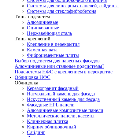
Системы для облицовочного кирпича
Системы для линеарных панелей, сайдинга
Системы для стеклофибробетона
Типы подсистем
Алюминиевые
Оцинкованные
Нержавейющая сталь
Типы креплений
Крепление в перекрытия
Каменная вата
Фиброцементные плиты
Выбор подсистем для навесных фасадов
Алюминиевые или стальные подсистемы?
Подсистемы НФС с креплением в перекрытие
Облицовка НФС
Облицовка
Керамогранит фасадный
Натуральный камень для фасада
Искусственный камень для фасада
Фасадные HPL панели
Алюминиевые композитные панели
Металлические панели, кассеты
Клинкерная плитка
Кирпич облицовочный
Сайдинг