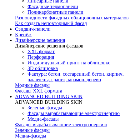
Линеарные панели
Фасадные термопанели
Поликарбонатные панели
Разновидности фасадных облицовочных материалов
Как создать неповторимый фасад
Сэндвич-панели
Крепёж
Дизайнерские решения
Дизайнерские решения фасадов
XXL формат
Перфорация
Индивидуальный принт на облицовке
3D облицовка
Фактура: бетон, состаренный бетон, кирпич,
ржавчены, гранит, мрамор, дерево
Модные фасады
Фасады XXL формата
ADVANCED BUILDING SKIN
ADVANCED BUILDING SKIN
Зеленые фасады
Фасады вырабатывающие электроэнергию
Медиа-фасады
Фасады вырабатывающие электроэнергию
Зеленые фасады
Медиа-фасады