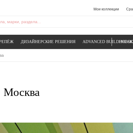
Мои коллекции
Сра
а, марки, раздела...
РЕПЁЖ
ДИЗАЙНЕРСКИЕ РЕШЕНИЯ
ADVANCED BUILDING SK
НОВОС
ва
. Москва