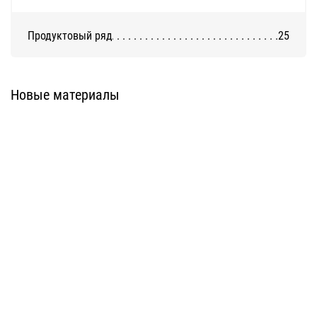
Продуктовый ряд
25
Система ATС-316
Система АТС-325
Новые материалы
Система ATС-414
Система АТС-114
Система АТС-102
Система АТС-104