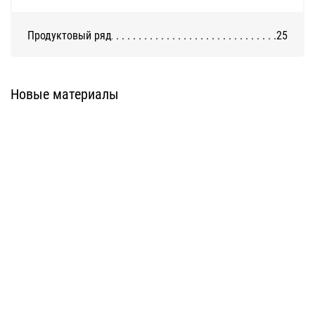
Продуктовый ряд
25
Система ATС-316
Система АТС-325
Новые материалы
Система ATС-414
Система АТС-114
Система АТС-102
Система АТС-104