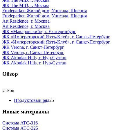
ЖК The MID, г. Москва
ЖК The MID, г. Москва
Frodeparken Жилой дом, Уппсала, Швеция
Frodeparken Жилой дом, Уппсала, Швеция
Art Residence, г. Москва
Art Residence, г. Москва
ЖК «Макаровский», г. Екатеринбург
ЖК «Императорский Яхтъ-Клуб», г. Санкт-Петербург
ЖК «Императорский Яхтъ-Клуб», г. Санкт-Петербург
ЖК Verona, г. Санкт-Петербург
ЖК Verona, г. Санкт-Петербург
ЖК Akbulak Hills, г. Нур-Султан
ЖК Akbulak Hills, г. Нур-Султан
Обзор
U-kon
Продуктовый ряд
25
Новые материалы
Система ATС-316
Система АТС-325