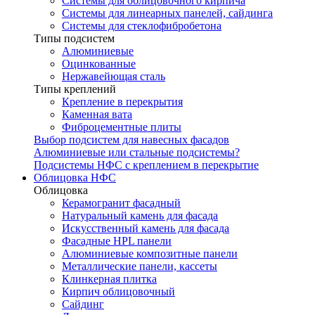
Системы для облицовочного кирпича
Системы для линеарных панелей, сайдинга
Системы для стеклофибробетона
Типы подсистем
Алюминиевые
Оцинкованные
Нержавейющая сталь
Типы креплений
Крепление в перекрытия
Каменная вата
Фиброцементные плиты
Выбор подсистем для навесных фасадов
Алюминиевые или стальные подсистемы?
Подсистемы НФС с креплением в перекрытие
Облицовка НФС
Облицовка
Керамогранит фасадный
Натуральный камень для фасада
Искусственный камень для фасада
Фасадные HPL панели
Алюминиевые композитные панели
Металлические панели, кассеты
Клинкерная плитка
Кирпич облицовочный
Сайдинг