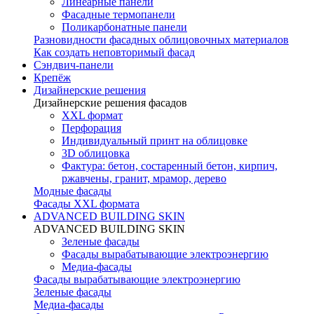
Линеарные панели
Фасадные термопанели
Поликарбонатные панели
Разновидности фасадных облицовочных материалов
Как создать неповторимый фасад
Сэндвич-панели
Крепёж
Дизайнерские решения
Дизайнерские решения фасадов
XXL формат
Перфорация
Индивидуальный принт на облицовке
3D облицовка
Фактура: бетон, состаренный бетон, кирпич,
ржавчены, гранит, мрамор, дерево
Модные фасады
Фасады XXL формата
ADVANCED BUILDING SKIN
ADVANCED BUILDING SKIN
Зеленые фасады
Фасады вырабатывающие электроэнергию
Медиа-фасады
Фасады вырабатывающие электроэнергию
Зеленые фасады
Медиа-фасады