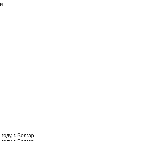
и
оду, г. Болгар