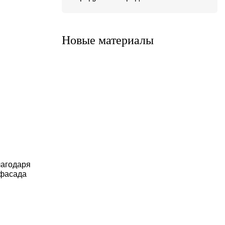
Система ATС-316
Система АТС-325
Новые материалы
Система ATС-414
Система АТС-114
лагодаря
 фасада
Система АТС-102
Система АТС-104