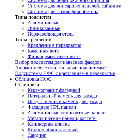
Системы для облицовочного кирпича
Системы для линеарных панелей, сайдинга
Системы для стеклофибробетона
Типы подсистем
Алюминиевые
Оцинкованные
Нержавейющая сталь
Типы креплений
Крепление в перекрытия
Каменная вата
Фиброцементные плиты
Выбор подсистем для навесных фасадов
Алюминиевые или стальные подсистемы?
Подсистемы НФС с креплением в перекрытие
Облицовка НФС
Облицовка
Керамогранит фасадный
Натуральный камень для фасада
Искусственный камень для фасада
Фасадные HPL панели
Алюминиевые композитные панели
Металлические панели, кассеты
Клинкерная плитка
Кирпич облицовочный
Сайдинг