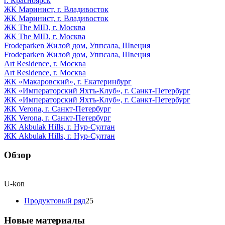
г. Красноярск
ЖК Маринист, г. Владивосток
ЖК Маринист, г. Владивосток
ЖК The MID, г. Москва
ЖК The MID, г. Москва
Frodeparken Жилой дом, Уппсала, Швеция
Frodeparken Жилой дом, Уппсала, Швеция
Art Residence, г. Москва
Art Residence, г. Москва
ЖК «Макаровский», г. Екатеринбург
ЖК «Императорский Яхтъ-Клуб», г. Санкт-Петербург
ЖК «Императорский Яхтъ-Клуб», г. Санкт-Петербург
ЖК Verona, г. Санкт-Петербург
ЖК Verona, г. Санкт-Петербург
ЖК Akbulak Hills, г. Нур-Султан
ЖК Akbulak Hills, г. Нур-Султан
Обзор
U-kon
Продуктовый ряд
25
Новые материалы