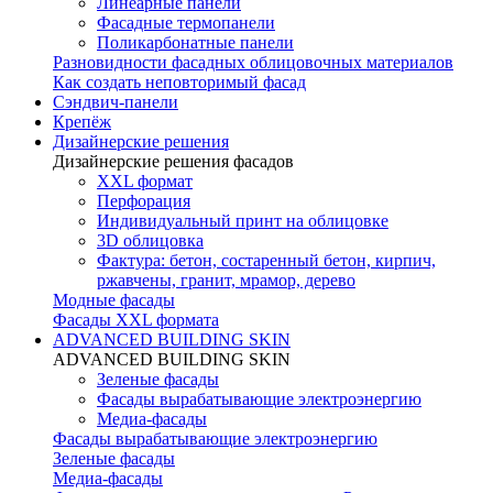
Линеарные панели
Фасадные термопанели
Поликарбонатные панели
Разновидности фасадных облицовочных материалов
Как создать неповторимый фасад
Сэндвич-панели
Крепёж
Дизайнерские решения
Дизайнерские решения фасадов
XXL формат
Перфорация
Индивидуальный принт на облицовке
3D облицовка
Фактура: бетон, состаренный бетон, кирпич,
ржавчены, гранит, мрамор, дерево
Модные фасады
Фасады XXL формата
ADVANCED BUILDING SKIN
ADVANCED BUILDING SKIN
Зеленые фасады
Фасады вырабатывающие электроэнергию
Медиа-фасады
Фасады вырабатывающие электроэнергию
Зеленые фасады
Медиа-фасады