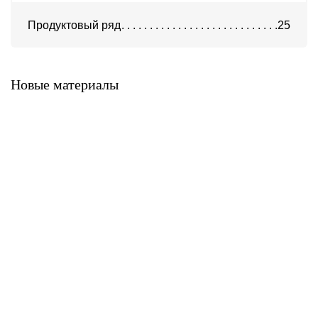
Продуктовый ряд
25
Система ATС-316
Система АТС-325
Новые материалы
Система ATС-414
Система АТС-114
Система АТС-102
Система АТС-104