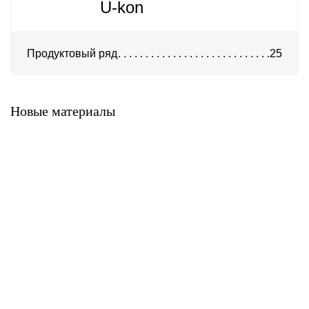
U-kon
Продуктовый ряд
25
Система ATС-316
Система АТС-325
Новые материалы
Система ATС-414
Система АТС-114
Система АТС-102
Система АТС-104