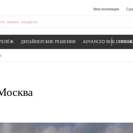
Мои коллекции
Сра
а, марки, раздела...
РЕПЁЖ
ДИЗАЙНЕРСКИЕ РЕШЕНИЯ
ADVANCED BUILDING SK
НОВОС
а
 Москва