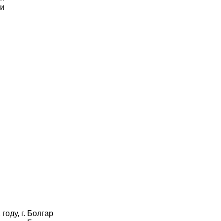
и
оду, г. Болгар