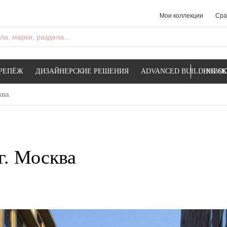
Мои коллекции
Сра
а, марки, раздела...
РЕПЁЖ
ДИЗАЙНЕРСКИЕ РЕШЕНИЯ
ADVANCED BUILDING SK
НОВОС
ква
г. Москва