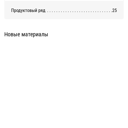
Продуктовый ряд
25
Система ATС-316
Система АТС-325
Новые материалы
Система ATС-414
Система АТС-114
Система АТС-102
Система АТС-104