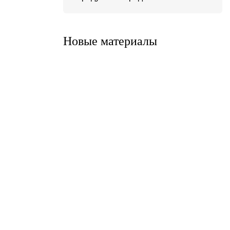
Система ATС-316
Система АТС-325
Новые материалы
Система ATС-414
Система АТС-114
Система АТС-102
Система АТС-104