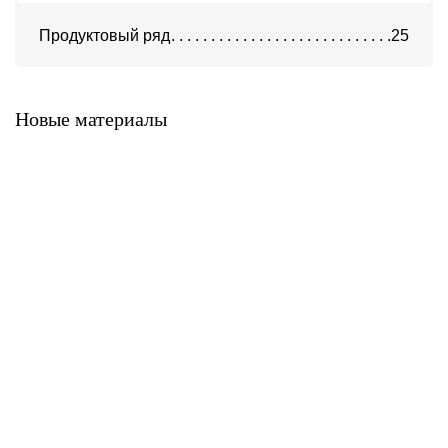
Продуктовый ряд
25
Система ATС-316
Система АТС-325
Новые материалы
Система ATС-414
Система АТС-114
Система АТС-102
Система АТС-104