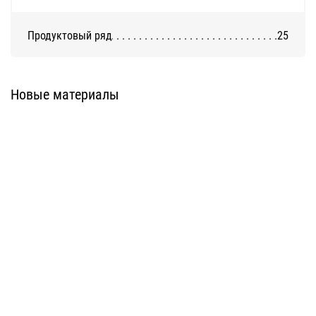
Продуктовый ряд
25
Система ATС-316
Система АТС-325
Новые материалы
Система ATС-414
Система АТС-114
Система АТС-102
Система АТС-104