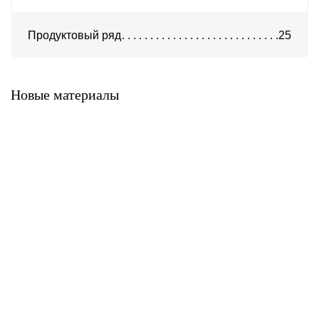
Продуктовый ряд
25
Система ATС-316
Система АТС-325
Новые материалы
Система ATС-414
Система АТС-114
Система АТС-102
Система АТС-104