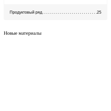
Продуктовый ряд
25
Система ATС-316
Система АТС-325
Новые материалы
Система ATС-414
Система АТС-114
Система АТС-102
Система АТС-104